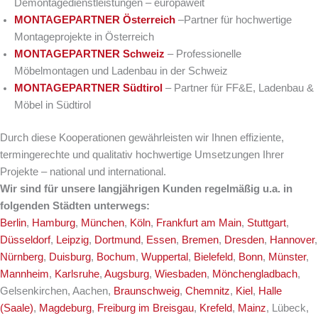
Demontagedienstleistungen – europaweit
MONTAGEPARTNER Österreich
–Partner für hochwertige
Montageprojekte in Österreich
MONTAGEPARTNER Schweiz
– Professionelle
Möbelmontagen und Ladenbau in der Schweiz
MONTAGEPARTNER Südtirol
– Partner für FF&E, Ladenbau &
Möbel in Südtirol
Durch diese Kooperationen gewährleisten wir Ihnen effiziente,
termingerechte und qualitativ hochwertige Umsetzungen Ihrer
Projekte – national und international.
Wir sind für unsere langjährigen Kunden regelmäßig u.a. in
folgenden Städten unterwegs:
Berlin
,
Hamburg
,
München
,
Köln
,
Frankfurt am Main
,
Stuttgart
,
Düsseldorf
,
Leipzig
,
Dortmund
,
Essen
,
Bremen
,
Dresden
,
Hannover
,
Nürnberg
,
Duisburg
,
Bochum
,
Wuppertal
,
Bielefeld
,
Bonn
,
Münster
,
Mannheim
,
Karlsruhe
,
Augsburg
,
Wiesbaden
,
Mönchengladbach
,
Gelsenkirchen, Aachen,
Braunschweig
,
Chemnitz
,
Kiel
,
Halle
(Saale)
,
Magdeburg
,
Freiburg im Breisgau
,
Krefeld
,
Mainz
, Lübeck,