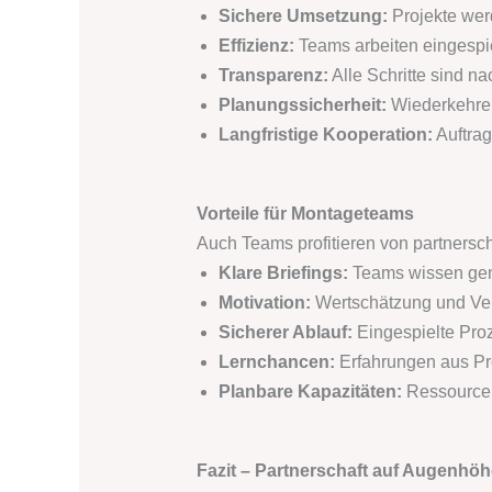
Sichere Umsetzung:
Projekte werd
Effizienz:
Teams arbeiten eingespie
Transparenz:
Alle Schritte sind n
Planungssicherheit:
Wiederkehren
Langfristige Kooperation:
Auftrag
Vorteile für Montageteams
Auch Teams profitieren von partnersc
Klare Briefings:
Teams wissen gena
Motivation:
Wertschätzung und Ver
Sicherer Ablauf:
Eingespielte Proz
Lernchancen:
Erfahrungen aus Pro
Planbare Kapazitäten:
Ressourcen 
Fazit – Partnerschaft auf Augenhöh