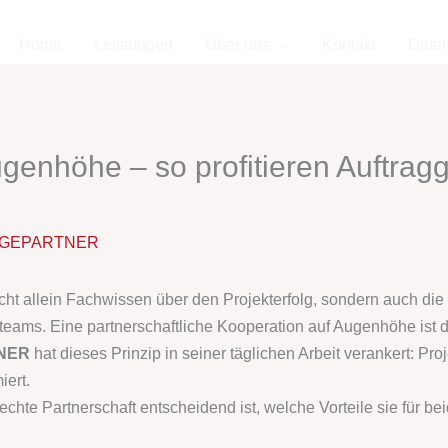
Home
Leistungen
Über uns
Kontakt
Date
ugenhöhe – so profitieren Auftra
GEPARTNER
cht allein Fachwissen über den Projekterfolg, sondern auch di
ams. Eine partnerschaftliche Kooperation auf Augenhöhe ist de
NER
hat dieses Prinzip in seiner täglichen Arbeit verankert: P
iert.
echte Partnerschaft entscheidend ist, welche Vorteile sie für bei